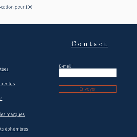
location pour 10€.
Contact
E-mail
itées
quentes
Envoyer
es
des marques
ts éphémères