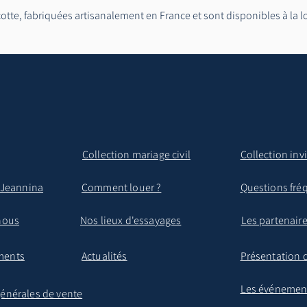
Ycotte, fabriquées artisanalement en France et sont disponibles à la 
Collection mariage civil
Collection inv
e Jeannina
Comment louer ?
Questions fré
nous
Nos lieux d'essayages
Les partenair
ments
Actualités
Présentation 
Les événemen
énérales de vente