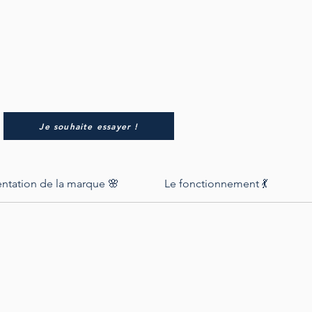
Je souhaite essayer !
entation de la marque 🌸
Le fonctionnement 💃