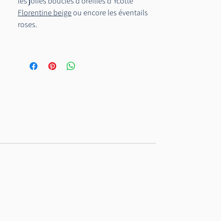
les jolies boucles d'oreilles d'Ycotte
Florentine beige
ou encore les éventails
roses.
Et nous vous proposons également le
noeud papillon assorti
à la robe fabriqué
à la main à l'aide des chutes de tissu pour
un prix de location de 10€.
Delphine mesure 1m70 et porte du S.
Photographe : Studio sensigraphie
Modèle : mod_elph
Maquillage : mel.u.artist_pro