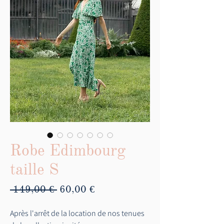
Robe Edimbourg
taille S
Prix
Prix
 149,00 € 
60,00 €
original
promotionnel
Après l'arrêt de la location de nos tenues