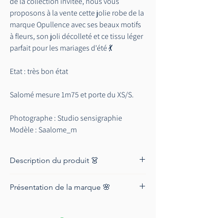
de la collection invitée, nous vous
proposons à la vente cette jolie robe de la
marque Opullence avec ses beaux motifs
à fleurs, son joli décolleté et ce tissu léger
parfait pour les mariages d'été 💃
Etat : très bon état
Salomé mesure 1m75 et porte du XS/S.
Photographe : Studio sensigraphie
Modèle : Saalome_m
Maquillage : Julykent.pro
Description du produit 👗
Marque : Opullence
Présentation de la marque 🌸
Taille : S
Lieu de production : France
La maison Opullence produit ses
Couleur : Vert
collections en ayant pour objectif d'allier