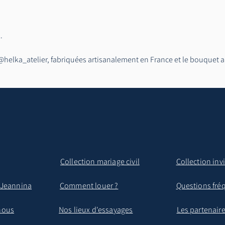
L.
e @helka_atelier, fabriquées artisanalement en France et le bouquet a
Collection mariage civil
Collection inv
e Jeannina
Comment louer ?
Questions fré
nous
Nos lieux d'essayages
Les partenair