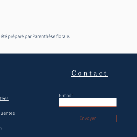
 été préparé par Parenthèse florale.
Contact
E-mail
itées
quentes
Envoyer
es