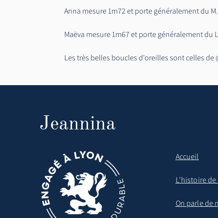
Anna mesure 1m72 et porte généralement du M.
Maëva mesure 1m67 et porte généralement du 
Les très belles boucles d'oreilles sont celles d
Jeannina
Accueil
L'histoire d
On parle de 