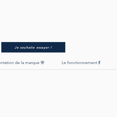
Je souhaite essayer !
entation de la marque 🌸
Le fonctionnement 💃