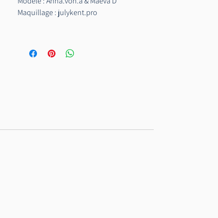
Modèle : Anna.von.a & Maëva D
Maquillage : julykent.pro