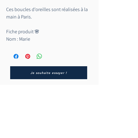
Ces boucles d'oreilles sont réalisées à la
main à Paris.
Fiche produit 🌸
Nom : Marie
Marque : Ycotte
Lieu de fabrication : France
Couleur : rose pâle
Prix location : 10€
Je souhaite essayer !
Caution : 30€
L'histoire de Jeannina
Le fonctionnement
Collection mariage civil
Collection invitées
Où essayer les tenues ?