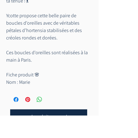
ta tenue ! 💃
Ycotte propose cette belle paire de
boucles d'oreilles avec de véritables
pétales d’hortensia stabilisées et des
créoles rondes et dorées.
Ces boucles d'oreilles sont réalisées à la
main à Paris.
Fiche produit 🌸
Nom : Marie
Marque : Ycotte
Lieu de fabrication : France
Couleur : jaune
Prix location : 10€
Je souhaite essayer !
Caution : 30€