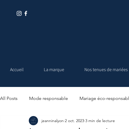
Accueil
La marque
Nos tenues de mariées
All Posts
Mode responsable
Mariage éco-responsab
jeanninalyon
2 oct. 2023
3 min de lecture